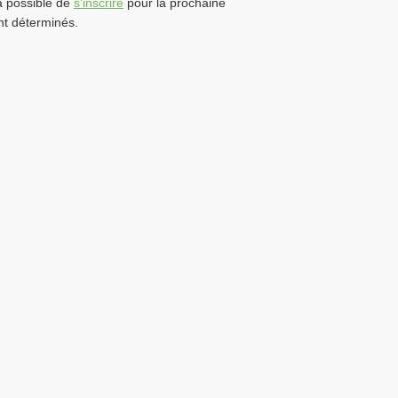
jà possible de
s’inscrire
pour la prochaine
nt déterminés.