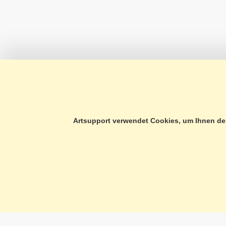
A PROPOS DE NOUS
IN
Artsupport verwendet Cookies, um Ihnen den
CONSULTATION TÉLÉPHONIQUE
PR
FORMULAIRE DE CONTACT
PR
PORTRAIT
CG
NOUVEAUTÉS
IM
NOTRE CHARTE