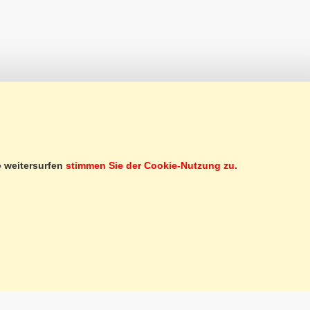
SERVICE CLIENTÈLE
e weitersurfen
stimmen Sie der Cookie-Nutzung zu.
SERVICES
INSCRIPTION À LA NEWSLETTER
BON CADEAU
MARCHÉ D'OCCASIONS