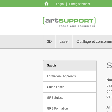
|
Login
Enregistrement
3D
Laser
Outillage et consom
S
Savoir
Formation / Apprentis
Nou
pas
Guide Laser
gom
de 
GRS Suisse
Afi
GRS Formation