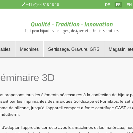
+41 (0)44 818 18 18
DE
FR
EN
Vous n'avez pas d'article dans le panier
Qualité - Tradition - Innovation
Tout pour bijoutiers, horlogers, designers et techniciens dentaires
mables
Machines
Sertissage, Gravure, GRS
Magasin, ate
éminaire 3D
s proposons tous les éléments nécessaires à la confection de bijoux p
sant par les imprimantes des marques Solidscape et Formlabs, le set à po
me de silicone, jusqu’à l’appareil compact à fonte centrifuge CAST et a
Indutherm.
n d’adopter l’approche correcte avec les machines et les matériaux, n