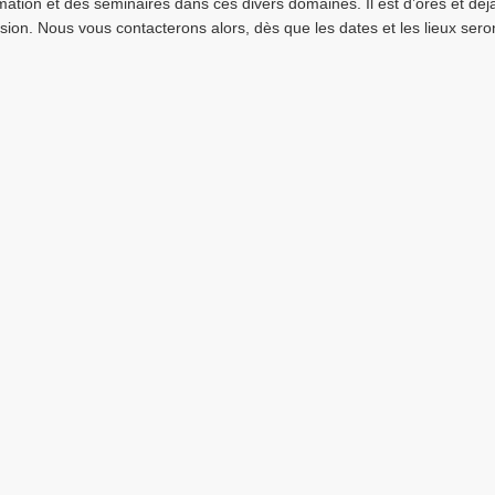
mation et des séminaires dans ces divers domaines. Il est d’ores et dé
sion. Nous vous contacterons alors, dès que les dates et les lieux sero