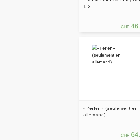
1-2
46
CHF
«Perlen» (seulement en
allemand)
64
CHF