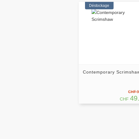
Déstockage
Contemporary Scrimsha
CHF 9
49
CHF