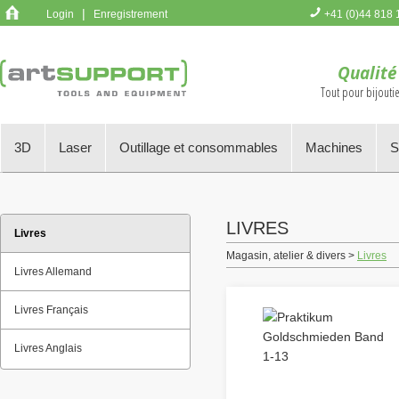
|
Login
Enregistrement
+41 (0)44 818 
Vous n'avez p
Qualité
Tout pour bijoutie
3D
Laser
Outillage et consommables
Machines
S
LIVRES
Livres
Magasin, atelier & divers >
Livres
Livres Allemand
Livres Français
Livres Anglais