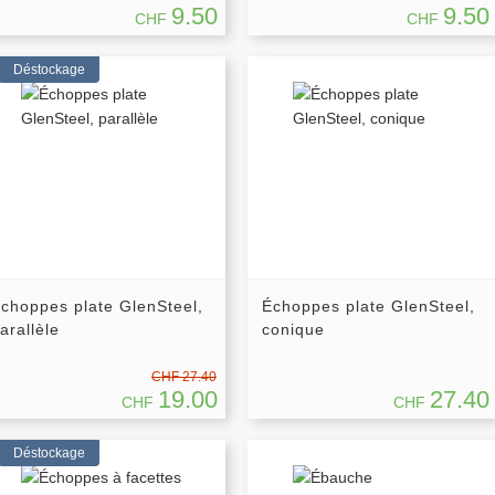
9.50
9.50
CHF
CHF
Déstockage
choppes plate GlenSteel,
Échoppes plate GlenSteel,
arallèle
conique
CHF 27.40
19.00
27.40
CHF
CHF
Déstockage