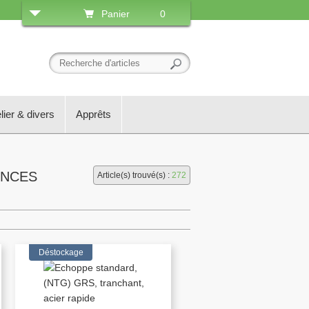
Panier
0
lier & divers
Apprêts
INCES
Article(s) trouvé(s) :
272
Déstockage