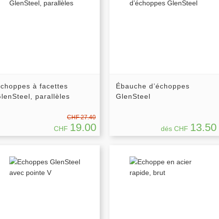
choppes à facettes
Ébauche d’échoppes
lenSteel, parallèles
GlenSteel
CHF 27.40
19.00
13.50
CHF
dés CHF