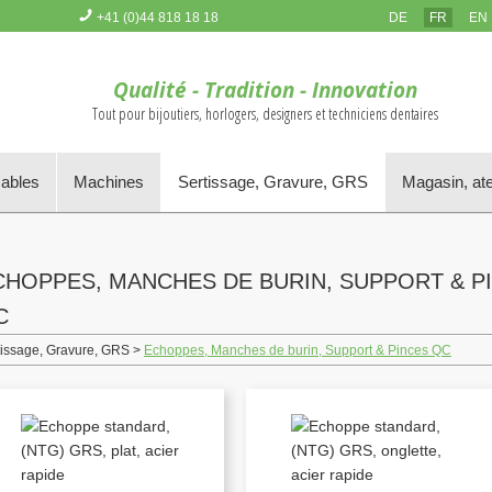
+41 (0)44 818 18 18
DE
FR
EN
Vous n'avez pas d'article dans le panier
Qualité - Tradition - Innovation
Tout pour bijoutiers, horlogers, designers et techniciens dentaires
mables
Machines
Sertissage, Gravure, GRS
Magasin, ate
CHOPPES, MANCHES DE BURIN, SUPPORT & P
C
tissage, Gravure, GRS >
Echoppes, Manches de burin, Support & Pinces QC