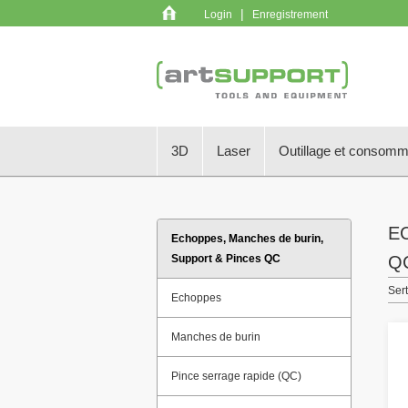
|
Login
Enregistrement
3D
Laser
Outillage et consom
E
Echoppes, Manches de burin,
Support & Pinces QC
Q
Ser
Echoppes
Manches de burin
Pince serrage rapide (QC)