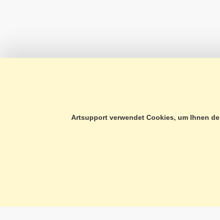
A PROPOS DE NOUS
IN
Artsupport verwendet Cookies, um Ihnen den
CONSULTATION TÉLÉPHONIQUE
PR
FORMULAIRE DE CONTACT
PR
PORTRAIT
CG
NOUVEAUTÉS
IM
NOTRE CHARTE