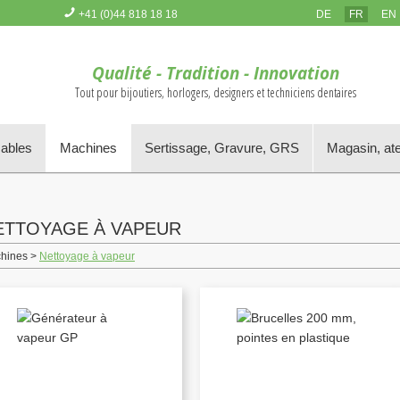
+41 (0)44 818 18 18
DE
FR
EN
Vous n'avez pas d'article dans le panier
Qualité - Tradition - Innovation
Tout pour bijoutiers, horlogers, designers et techniciens dentaires
mables
Machines
Sertissage, Gravure, GRS
Magasin, ate
ETTOYAGE À VAPEUR
hines >
Nettoyage à vapeur