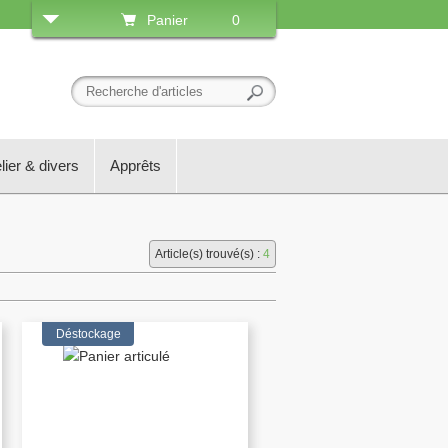
Panier
0
lier & divers
Apprêts
Article(s) trouvé(s) :
4
Déstockage