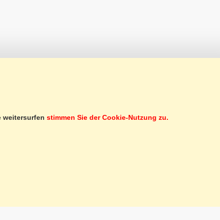
SERVICE CLIENTÈLE
e weitersurfen
stimmen Sie der Cookie-Nutzung zu.
SERVICES
INSCRIPTION À LA NEWSLETTER
BON CADEAU
MARCHÉ D'OCCASIONS