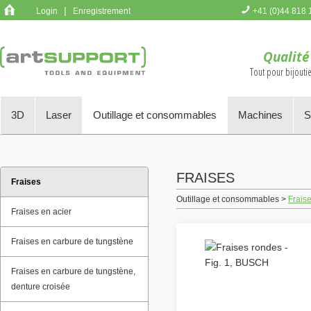
|
Login
Enregistrement
+41 (0)44 818 
Vous n'avez p
Qualité
Tout pour bijoutie
3D
Laser
Outillage et consommables
Machines
S
FRAISES
Fraises
Outillage et consommables >
Frais
Fraises en acier
Fraises en carbure de tungstène
Fraises en carbure de tungstène,
denture croisée