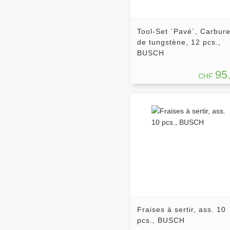
Tool-Set ´Pavé´, Carbur
de tungstène, 12 pcs.,
BUSCH
95
CHF
Fraises à sertir, ass. 10
pcs., BUSCH