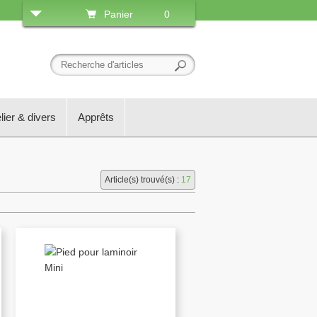
Panier
0
lier & divers
Apprêts
Article(s) trouvé(s) :
17