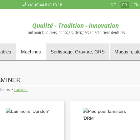
+41 (0)44 818 18 18
DE
FR
EN
Vous n'avez pas d'article dans le panier
Qualité - Tradition - Innovation
Tout pour bijoutiers, horlogers, designers et techniciens dentaires
mables
Machines
Sertissage, Gravure, GRS
Magasin, ate
AMINER
hines >
Laminer