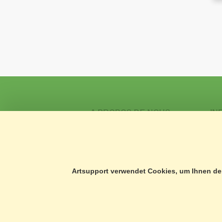
A PROPOS DE NOUS
IN
CONSULTATION TÉLÉPHONIQUE
PR
FORMULAIRE DE CONTACT
PR
PORTRAIT
CG
NOUVEAUTÉS
IM
Artsupport verwendet Cookies, um Ihnen den
NOTRE CHARTE