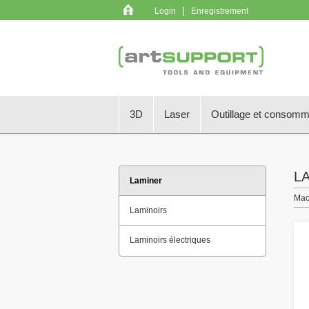
|
Login
Enregistrement
3D
Laser
Outillage et consom
L
Laminer
Mac
Laminoirs
Laminoirs électriques