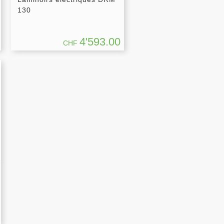
130
4'593.00
CHF