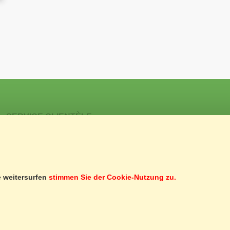
SERVICE CLIENTÈLE
SERVICES
INSCRIPTION À LA NEWSLETTER
BON CADEAU
MARCHÉ D'OCCASIONS
e weitersurfen
stimmen Sie der Cookie-Nutzung zu.