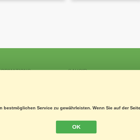
FORMATIONS
SAVOIR
ODUITS CHIMIQUES
FORMATION / APPRENTIS
OTECTION DES DONNÉES
GUIDE LASER
V
GRS SUISSE
PRESSUM
GRS FORMATION
 bestmöglichen Service zu gewährleisten. Wenn Sie auf der Seit
SÉMINAIRE 3D
OK