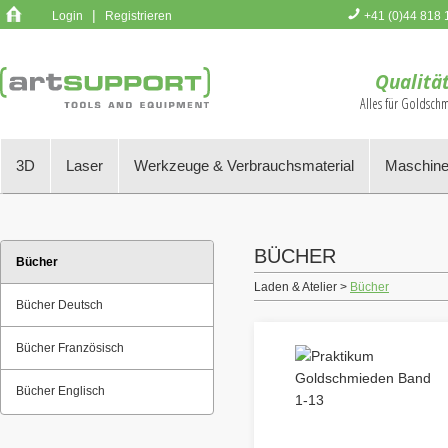
|
Login
Registrieren
+41 (0)44 818 
Sie haben k
Qualität
Alles für Goldsch
3D
Laser
Werkzeuge & Verbrauchsmaterial
Maschine
BÜCHER
Bücher
Laden & Atelier >
Bücher
Bücher Deutsch
Bücher Französisch
Bücher Englisch