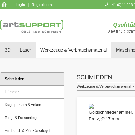
|
Login
Registrieren
+41 (0)44 818 
Sie haben k
Qualität
Alles für Goldsch
3D
Laser
Werkzeuge & Verbrauchsmaterial
Maschine
SCHMIEDEN
Schmieden
Werkzeuge & Verbrauchsmaterial 
Hämmer
Kugelpunzen & Anken
Ring- & Fassonriegel
Armband- & Münzfassriegel