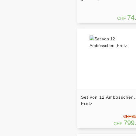
74
CHF
Set von 12 Ambösschen,
Fretz
CHF 81
799
CHF