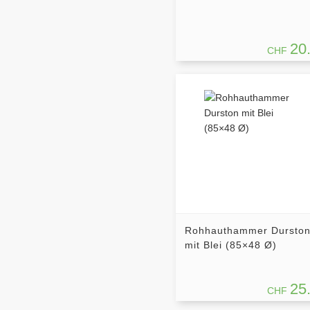
20
CHF
Rohhauthammer Dursto
mit Blei (85×48 Ø)
25
CHF