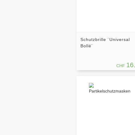
Schutzbrille ´Universal
Bollé´
16
CHF