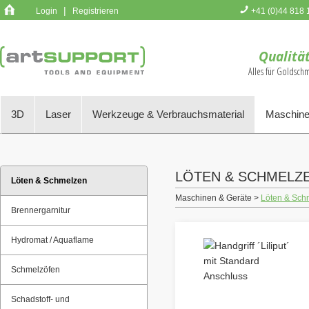
|
Login
Registrieren
+41 (0)44 818 
Sie haben k
Qualität
Alles für Goldsch
3D
Laser
Werkzeuge & Verbrauchsmaterial
Maschine
LÖTEN & SCHMELZ
Löten & Schmelzen
Maschinen & Geräte >
Löten & Sch
Brennergarnitur
Hydromat / Aquaflame
Schmelzöfen
Schadstoff- und