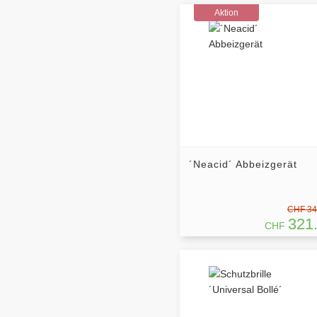
Aktion
´Neacid´ Abbeizgerät
CHF 34
321
CHF