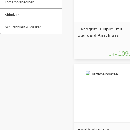
Lötdampfabsorber
Abbeizen
Schutzbrillen & Masken
Handgriff ´Liliput´ mit
Standard Anschluss
109
CHF
Hartlöteinsätze