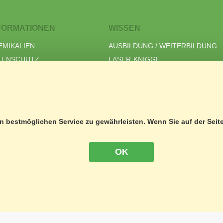
FORMATIONEN
WISSEN
EMIKALIEN
AUSBILDUNG / WEITERBILDUNG
TENSCHUTZ
LASER-KNIGGE
B
GRS SCHWEIZ
PRESSUM
GRS WEITERBILDUNG
3D-DRUCK SEMINAR
 bestmöglichen Service zu gewährleisten. Wenn Sie auf der Seit
OK
 - 12.00 und 13.00 - 17.00 Uhr
NEWSLETTER
8 18 18
.ch