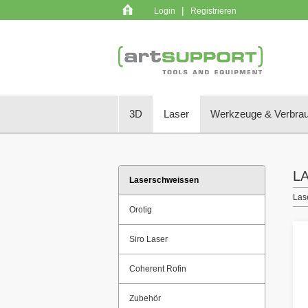
|
Login
Registrieren
3D
Laser
Werkzeuge & Verbrau
L
Laserschweissen
Las
Orotig
Siro Laser
Coherent Rofin
Zubehör