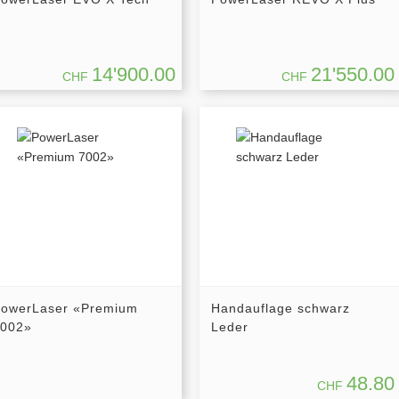
14'900.00
21'550.00
CHF
CHF
owerLaser «Premium
Handauflage schwarz
002»
Leder
48.80
CHF