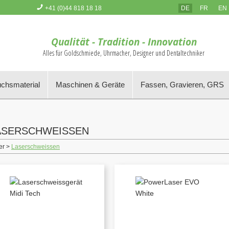
+41 (0)44 818 18 18
DE
FR
EN
Sie haben keine Artikel im Warenkorb
Qualität - Tradition - Innovation
Alles für Goldschmiede, Uhrmacher, Designer und Dentaltechniker
chsmaterial
Maschinen & Geräte
Fassen, Gravieren, GRS
ASERSCHWEISSEN
er >
Laserschweissen