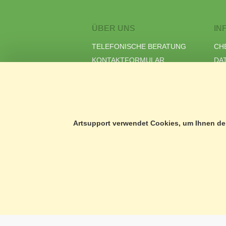
ÜBER UNS
IN
TELEFONISCHE BERATUNG
CH
KONTAKTFORMULAR
DA
PORTRAIT
AG
NEWS
IM
UNSER LEITBILD
Artsupport verwendet Cookies, um Ihnen den
Abholung gegen Voranmeldung
Artsupport GmbH
Mo - Fr 08.00
Glattalstrasse 222
Tel +41 (0)44 81
CH-8153 Rümlang
info@artsupport