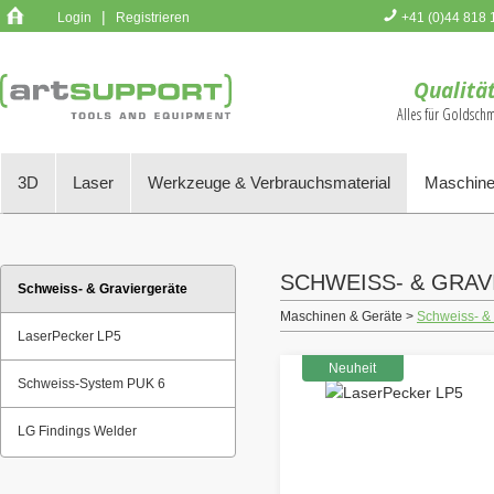
|
Login
Registrieren
+41 (0)44 818 
Sie haben k
Qualität
Alles für Goldsch
3D
Laser
Werkzeuge & Verbrauchsmaterial
Maschine
SCHWEISS- & GRA
Schweiss- & Graviergeräte
Maschinen & Geräte >
Schweiss- & 
LaserPecker LP5
Neuheit
Schweiss-System PUK 6
LG Findings Welder