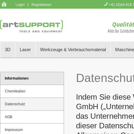
|
Login
Registrieren
+41 (0)44 818 
Sie haben k
Qualität
Alles für Goldsch
3D
Laser
Werkzeuge & Verbrauchsmaterial
Maschine
Datenschu
Informationen
Chemikalien
Indem Sie diese W
Datenschutz
GmbH („Unterneh
das Unternehmen
AGB
dieser Datenschu
Impressum