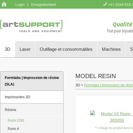
|
Login
Enregistrement
+41 (0)44 818 
Vous n'avez p
Qualité
Tout pour bijoutie
3D
Laser
Outillage et consommables
Machines
S
MODEL RESIN
Formlabs | Impression de résine
(SLA)
3D >
Formlabs | Impression de rési
Imprimantes 3D
Résine
Form 2/3/L
* L'image du produit peut v
Form 4