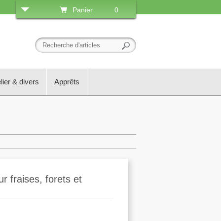
Panier
0
lier & divers
Apprêts
fraises, forets et