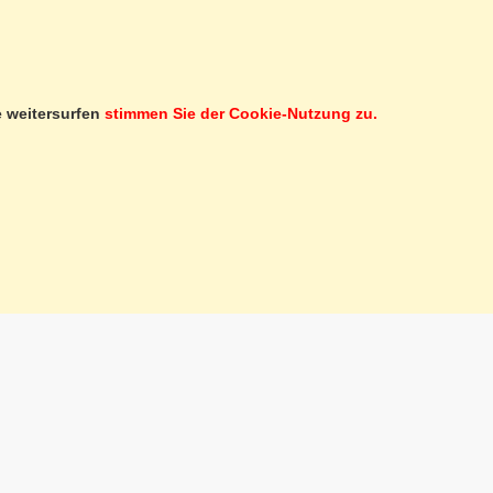
SERVICE CLIENTÈLE
SERVICES
INSCRIPTION À LA NEWSLETTER
e weitersurfen
stimmen Sie der Cookie-Nutzung zu.
BON CADEAU
MARCHÉ D'OCCASIONS