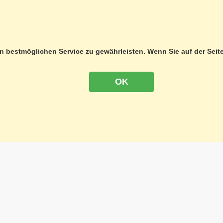
FORMATIONS
SAVOIR
ODUITS CHIMIQUES
FORMATION / APPRENTIS
OTECTION DES DONNÉES
GUIDE LASER
 bestmöglichen Service zu gewährleisten. Wenn Sie auf der Seit
V
GRS SUISSE
PRESSUM
GRS FORMATION
OK
SÉMINAIRE 3D
edi 08h00 - 12h00 et 13h00 - 17h00
NEWSLETTER
18 18 18
.ch