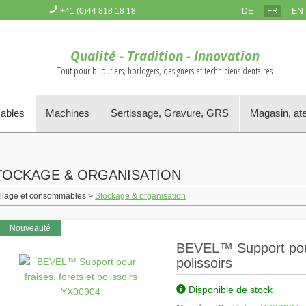
+41 (0)44 818 18 18
DE
FR
EN
Vous n'avez pas d'article dans le panier
Qualité - Tradition - Innovation
Tout pour bijoutiers, horlogers, designers et techniciens dentaires
mables
Machines
Sertissage, Gravure, GRS
Magasin, ate
TOCKAGE & ORGANISATION
illage et consommables >
Stockage & organisation
Nouveauté
BEVEL™ Support pour 
polissoirs
Disponible de stock