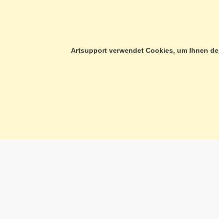
A PROPOS DE NOUS
IN
CONSULTATION TÉLÉPHONIQUE
PR
FORMULAIRE DE CONTACT
PR
Artsupport verwendet Cookies, um Ihnen den
PORTRAIT
CG
NOUVEAUTÉS
IM
NOTRE CHARTE
Visite sur rendez-vous
Artsupport GmbH
Lundi - Vendr
Glattalstrasse 222
Tél. +41 (0)44 8
CH-8153 Rümlang
info@artsupport