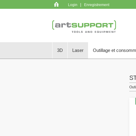
|
Login
Enregistrement
3D
Laser
Outillage et consom
S
Out