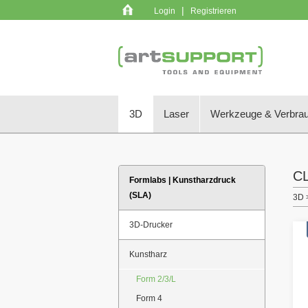
|
Login
Registrieren
3D
Laser
Werkzeuge & Verbrau
C
Formlabs | Kunstharzdruck
(SLA)
3D 
3D-Drucker
Kunstharz
Form 2/3/L
Form 4