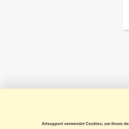
ÜBER UNS
IN
TELEFONISCHE BERATUNG
CH
Artsupport verwendet Cookies, um Ihnen den
KONTAKTFORMULAR
DA