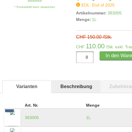
EOL: End of 2025
* Produktbild kann abweichen
Artikelnummer:
383005
Menge:
1L
CHF 150.00 /Stk.
110.00
CHF
/Stk. exkl. Tr
In den War
Varianten
Beschreibung
Zubehörar
Art. Nr.
Menge
383005
1L