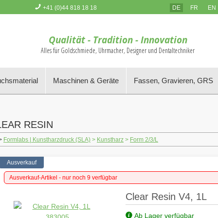
+41 (0)44 818 18 18
DE
FR
EN
Sie haben keine Artikel im Warenkorb
Qualität - Tradition - Innovation
Alles für Goldschmiede, Uhrmacher, Designer und Dentaltechniker
chsmaterial
Maschinen & Geräte
Fassen, Gravieren, GRS
LEAR RESIN
>
Formlabs | Kunstharzdruck (SLA)
>
Kunstharz
>
Form 2/3/L
Ausverkauf
Ausverkauf-Artikel - nur noch 9 verfügbar
Clear Resin V4, 1L
Ab Lager verfügbar