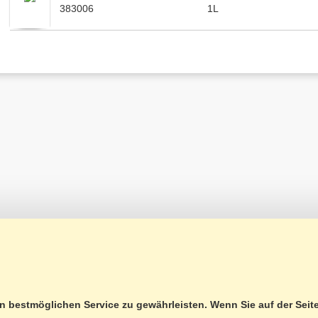
383006
1L
FORMATIONEN
WISSEN
EMIKALIEN
AUSBILDUNG / WEITERBILDUNG
 bestmöglichen Service zu gewährleisten. Wenn Sie auf der Seit
TENSCHUTZ
LASER-KNIGGE