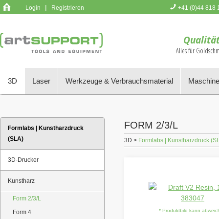
|
Login
Registrieren
+41 (0)44 818 
Sie haben k
Qualität
Alles für Goldsch
3D
Laser
Werkzeuge & Verbrauchsmaterial
Maschine
FORM 2/3/L
Formlabs | Kunstharzdruck
(SLA)
3D >
Formlabs | Kunstharzdruck (S
3D-Drucker
Kunstharz
Form 2/3/L
* Produktbild kann abwei
Form 4