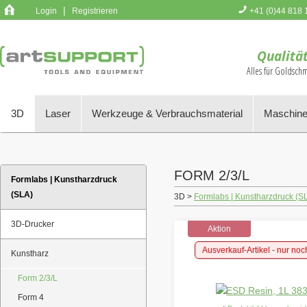
|
Login
Registrieren
+41 (0)44 818 
Sie haben k
Qualität
Alles für Goldsch
3D
Laser
Werkzeuge & Verbrauchsmaterial
Maschine
FORM 2/3/L
Formlabs | Kunstharzdruck
(SLA)
3D >
Formlabs | Kunstharzdruck (S
3D-Drucker
Aktion
Ausverkauf-Artikel - nur noc
Kunstharz
Form 2/3/L
Form 4